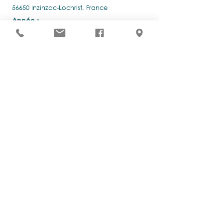
56650 Inzinzac-Lochrist, France
Année :
2020 - 2024
Type de marché :
Plan guide pour l'aménagement du site
des Forges
Maître d'ouvrage :
Commune de Inzinzac-Lochrist