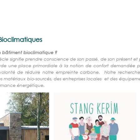
te
Bioclimatiques
n bâtiment bioclimatique ?
iècle signifie prendre conscience de son passé, de son présent e
de une place primordiale à la notion de confort demandée par
e volonté de réduire notre empreinte carbone. Notre recherc
s matériaux bio-sourcés, des entreprises locales et des équipeme
ormance énergétique.