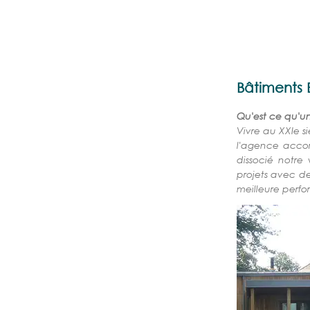
Florence DEVERNAY
Architec
Bâtiments 
Qu'est ce qu'u
Vivre au XXIe s
l'agence accor
dissocié notr
projets avec de
meilleure perf