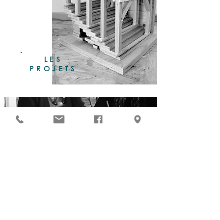
LES
PROJETS
Découvrir
notre
Démarche
Agence spécialisée dans le patrimoine,